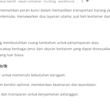
sar tekstil
,
repair container
,
trucking
,
warehouse
0
r memainkan peran kunci dalam memastikan transportasi barang y
k terkemuka, menawarkan dua layanan utama: jual beli kontainer da
yang membutuhkan ruang tambahan untuk penyimpanan atau
encakup berbagai jenis dan ukuran kontainer yang dapat disesuaik
ang luar biasa.
stik
er untuk memenuhi kebutuhan beragam.
am kondisi optimal, memberikan keamanan dan keandalan.
 dan transparan untuk kenyamanan pelanggan.