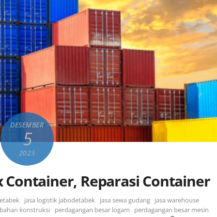
DESEMBER
5
2023
ox Container, Reparasi Container
detabek
,
jasa logistik jabodetabek
,
jasa sewa gudang
,
jasa warehouse
,
bahan konstruksi
,
perdagangan besar logam
,
perdagangan besar mesin
,