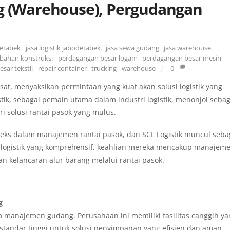
ng (Warehouse), Pergudangan
detabek
,
jasa logistik jabodetabek
,
jasa sewa gudang
,
jasa warehouse
,
bahan konstruksi
,
perdagangan besar logam
,
perdagangan besar mesin
,
sar tekstil
,
repair container
,
trucking
,
warehouse
0
t, menyaksikan permintaan yang kuat akan solusi logistik yang
istik, sebagai pemain utama dalam industri logistik, menonjol sebag
i solusi rantai pasok yang mulus.
leks dalam manajemen rantai pasok, dan SCL Logistik muncul seba
logistik yang komprehensif, keahlian mereka mencakup manajem
 kelancaran alur barang melalui rantai pasok.
g
m manajemen gudang. Perusahaan ini memiliki fasilitas canggih y
 standar tinggi untuk solusi penyimpanan yang efisien dan aman.