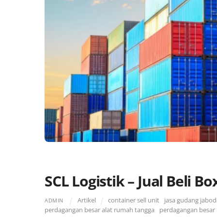
SCL Logistik – Jual Beli B
Artikel
container sell unit
,
jasa gudang jabo
ADMIN
perdagangan besar alat rumah tangga
,
perdagangan besar 