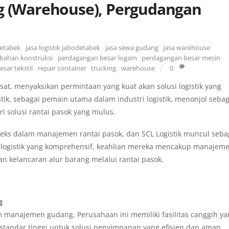
ng (Warehouse), Pergudangan
detabek
,
jasa logistik jabodetabek
,
jasa sewa gudang
,
jasa warehouse
,
bahan konstruksi
,
perdagangan besar logam
,
perdagangan besar mesin
,
sar tekstil
,
repair container
,
trucking
,
warehouse
0
t, menyaksikan permintaan yang kuat akan solusi logistik yang
istik, sebagai pemain utama dalam industri logistik, menonjol sebag
i solusi rantai pasok yang mulus.
leks dalam manajemen rantai pasok, dan SCL Logistik muncul seba
logistik yang komprehensif, keahlian mereka mencakup manajem
 kelancaran alur barang melalui rantai pasok.
g
m manajemen gudang. Perusahaan ini memiliki fasilitas canggih y
 standar tinggi untuk solusi penyimpanan yang efisien dan aman.