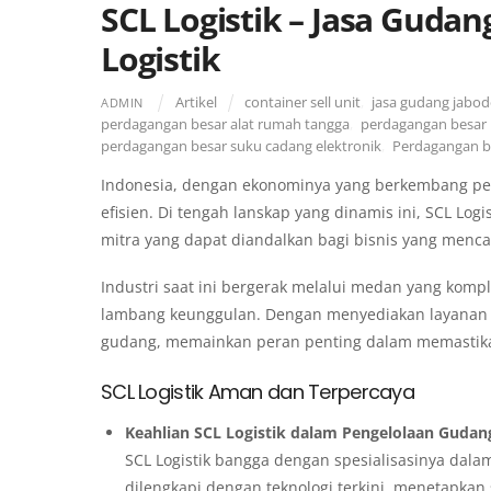
SCL Logistik – Jasa Guda
Logistik
Artikel
container sell unit
,
jasa gudang jabo
ADMIN
perdagangan besar alat rumah tangga
,
perdagangan besar 
perdagangan besar suku cadang elektronik
,
Perdagangan be
Indonesia, dengan ekonominya yang berkembang pesa
efisien. Di tengah lanskap yang dinamis ini, SCL Log
mitra yang dapat diandalkan bagi bisnis yang mencar
Industri saat ini bergerak melalui medan yang komp
lambang keunggulan. Dengan menyediakan layanan 
gudang, memainkan peran penting dalam memastikan
SCL Logistik Aman dan Terpercaya
Keahlian SCL Logistik dalam Pengelolaan Gudan
SCL Logistik bangga dengan spesialisasinya dala
dilengkapi dengan teknologi terkini, menetapkan