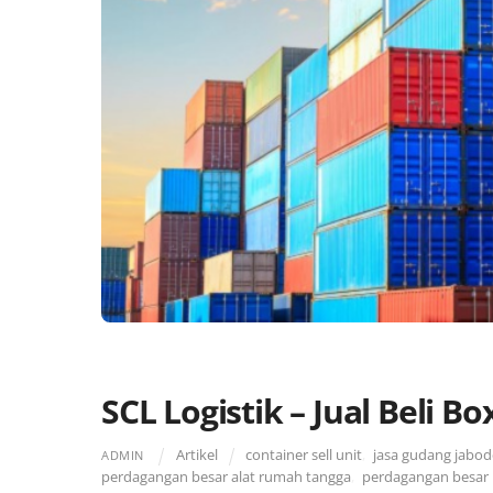
SCL Logistik – Jual Beli B
Artikel
container sell unit
,
jasa gudang jabo
ADMIN
perdagangan besar alat rumah tangga
,
perdagangan besar 