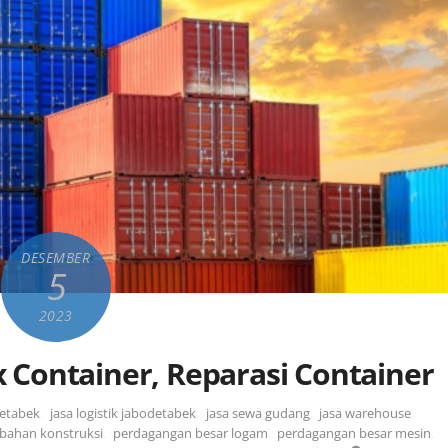
DESEMBER
5
2023
ox Container, Reparasi Container
detabek
,
jasa logistik jabodetabek
,
jasa sewa gudang
,
jasa warehouse
,
bahan konstruksi
,
perdagangan besar logam
,
perdagangan besar mesin
,