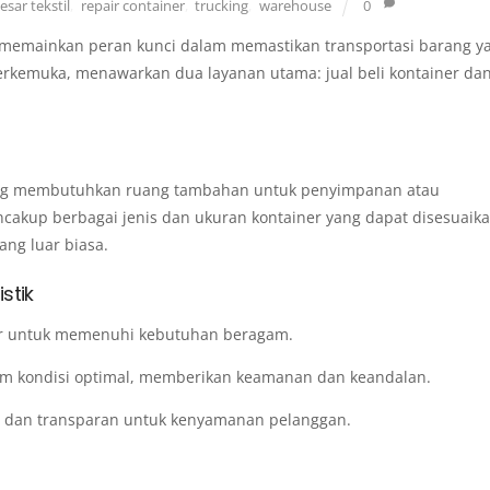
sar tekstil
,
repair container
,
trucking
,
warehouse
0
r memainkan peran kunci dalam memastikan transportasi barang y
k terkemuka, menawarkan dua layanan utama: jual beli kontainer da
yang membutuhkan ruang tambahan untuk penyimpanan atau
encakup berbagai jenis dan ukuran kontainer yang dapat disesuaik
ang luar biasa.
stik
er untuk memenuhi kebutuhan beragam.
am kondisi optimal, memberikan keamanan dan keandalan.
 dan transparan untuk kenyamanan pelanggan.